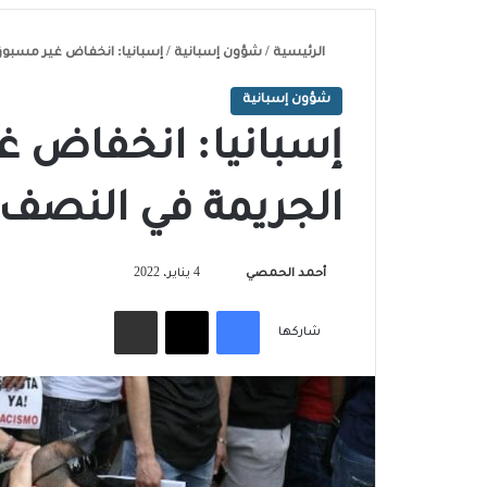
الرئيسية
/
شؤون إسبانية
/
إسبانيا: انخفاض غير مسبوق 
شؤون إسبانية
إسبانيا: انخفاض 
الجريمة في النصف الأ
تابع
أحمد الحمصي
4 يناير، 2022
على
فيسبوك
‫X
مشاركة عبر البريد
X
شاركها