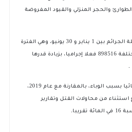
ي تميز بحالة الطوارئ والحجر المنزلي والقيود المفروضة
ونشرت وزارة الداخلية، الجمعة، حصيلة الجرائم بين 1 يناير و 30 يونيو، وهي الفترة
التي سجلت فيها قوات الشرطة المختلفة 898516 فعلا إجراميا، بزيادة قدرها
ومع ذلك، يعتبر العام الماضي استثنائيا بسبب الوباء، بالمقارنة مع عام 2019،
استثناء من محاولات القتل وتقارير
ريبا.