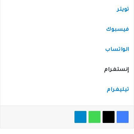
تويتر
فيسبوك
الواتساب
إنستغرام
تيليغرام
فيسبوك
‫X
واتساب
تيلقرام