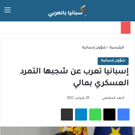
الق
الوضع ا
الرئيسية
/
شؤون إسبانية
شؤون إسبانية
إسبانيا تعرب عن شجبها التمرد
العسكري بمالي
تابع
أحمد الحمصي
28 فبراير، 2022
على
فيسبوك
‫X
واتساب
تيلقرام
مشاركة عبر البريد
X