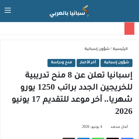
الق
الوضع ا
الرئيسية
/
شؤون إسبانية
شؤون إسبانية
آخر الأخبار
منح ودراسة
إسبانيا تعلن عن 8 منح تدريبية
للخريجين الجدد براتب 1250 يورو
شهريا.. آخر موعد للتقديم 17 يونيو
2026
أمال محمد
4 يونيو، 2026
فيسبوك
‫X
واتساب
تيلقرام
مشاركة عبر البريد