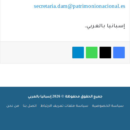
secretaria.dam@patrimonionacional.es
إسبانيا بالعربي.
فيسبوك
‫X
واتساب
تيلقرام
جميع الحقوق محفوظة © 2026 إسبانيا بالعربي
سياسة الخصوصية
سياسة ملفات تعريف الارتباط
اتصل بنا
من نحن
ملخص
‫X
فيسبوك
بينتيريست
‫YouTube
انستقرام
تيلقرام
‫TikTok