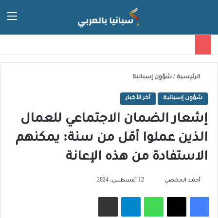
الق
الوضع ا
الرئيسية
/
شؤون إسبانية
شؤون إسبانية
آخر الأخبار
إشعار الضمان الاجتماعي للعمال
الذين عملوا أقل من سنة: يمكنهم
الاستفادة من هذه الإعانة
تابع
أحمد الحمصي
12 أغسطس، 2024
على
فيسبوك
‫X
واتساب
تيلقرام
مشاركة عبر البريد
X