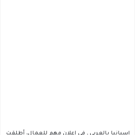
إسبانيا بالعربي ـ في إعلان مهم للعمال، أطلقت