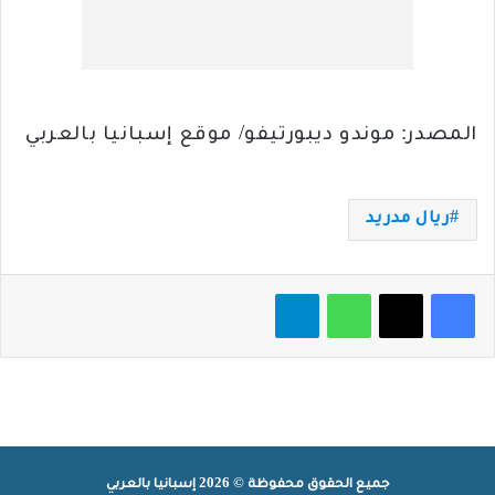
المصدر: موندو ديبورتيفو/ موقع إسبانيا بالعربي
ريال مدريد
فيسبوك
‫X
واتساب
تيلقرام
جميع الحقوق محفوظة © 2026 إسبانيا بالعربي