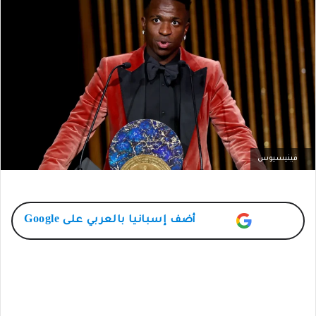
فينيسيوس
أضف
إسبانيا بالعربي
على Google