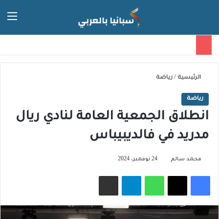
الق
الوضع ا
الرئيسية
/
رياضة
رياضة
انطلاق الجمعية العامة لنادي ريال
مدريد في فالديبيباس
محمد سالم
24 نوفمبر، 2024
فيسبوك
‫X
واتساب
تيلقرام
مشاركة عبر البريد