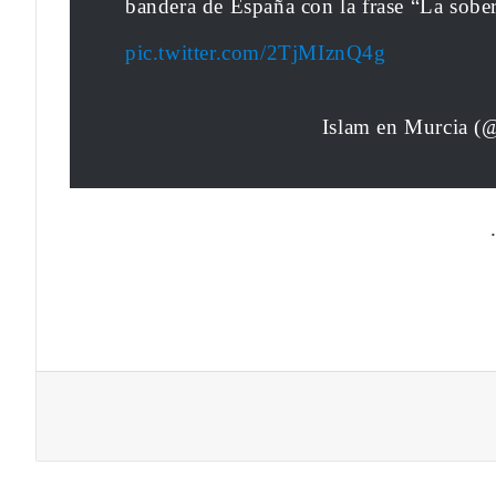
bandera de España con la frase “La sobe
pic.twitter.com/2TjMIznQ4g