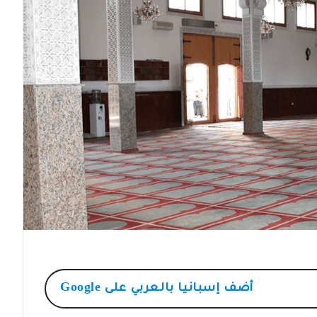
أضف
إسبانيا بالعربي
على Google