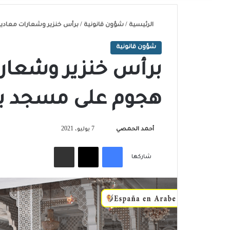
الرئيسية
/
شؤون قانونية
/
برأس خنزير وشعارات معادية 
شؤون قانونية
برأس خنزير وشعارا
هجوم على مسجد بإق
تابع
أحمد الحمصي
7 يوليو، 2021
على
فيسبوك
‫X
مشاركة عبر البريد
X
شاركها