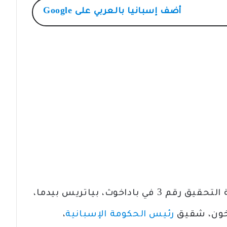
أضف
إسبانيا بالعربي
على Google
إسبانيا بالعربي ـ قررت رئيسة محكمة التحقيق رقم 3 في باداخوث، بياتريس بيدما،
يخون، شقيق
رئيس الحكومة الإسبانية
،