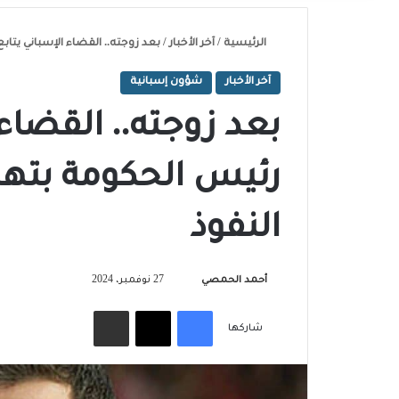
الرئيسية
/
آخر الأخبار
/
بعد زوجته.. القضاء الإسباني يت
آخر الأخبار
شؤون إسبانية
بعد زوجته.. القضاء
رئيس الحكومة بته
النفوذ
تابع
أحمد الحمصي
27 نوفمبر، 2024
على
فيسبوك
‫X
مشاركة عبر البريد
X
شاركها