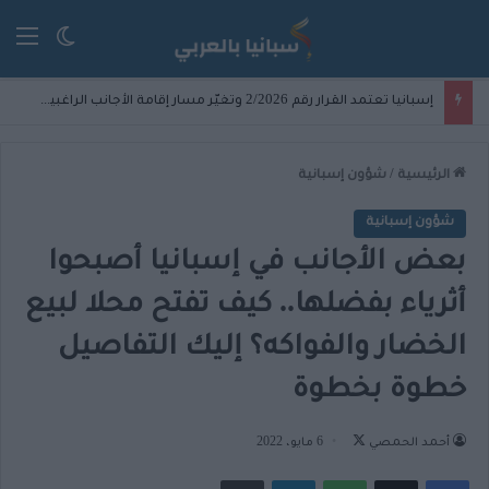
الق
الوضع ا
إسبانيا تعتمد القرار رقم 2/2026 وتغيّر مسار إقامة الأجانب الراغبين في دراسة الدكتوراه
الرئيسية
/
شؤون إسبانية
شؤون إسبانية
بعض الأجانب في إسبانيا أصبحوا
أثرياء بفضلها.. كيف تفتح محلا لبيع
الخضار والفواكه؟ إليك التفاصيل
خطوة بخطوة
تابع
أحمد الحمصي
6 مايو، 2022
على
فيسبوك
‫X
واتساب
تيلقرام
مشاركة عبر البريد