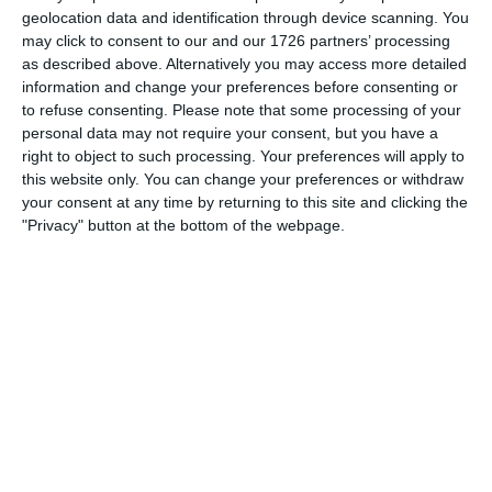
geolocation data and identification through device scanning. You
may click to consent to our and our 1726 partners’ processing
مدريد تعلن عن 240 عرض عمل في عشرات
as described above. Alternatively you may access more detailed
information and change your preferences before consenting or
المهن.. بعضها لا يشترط الخبرة أو
to refuse consenting.
Please note that some processing of your
personal data may not require your consent, but you have a
الشهادات العليا
right to object to such processing. Your preferences will apply to
this website only. You can change your preferences or withdraw
8 أغسطس، 2026
your consent at any time by returning to this site and clicking the
"Privacy" button at the bottom of the webpage.
إسبانيا تعتمد القرار رقم 2/2026 وتغيّر مسار
إقامة الأجانب الراغبين في دراسة الدكتوراه
8 أغسطس، 2026
طالع أيضا:
ماذا تعرف عن زراعة الشعر في
إسبانيا؟ إليك تفاصيل الأسعار، الجودة