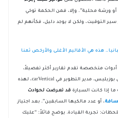
لمهم دائمًا الحصول على
فواتير تثبت إجراء
و ورشة محلية”. وإلا، فمن الحكمة توخي
ر سير التوقيت، ولكن لا يوجد دليل، فكأنهم لم
ا.. هذه هي الأقاليم الأغلى والأرخص ثمنا
 أدوات متخصصة تقدم تقارير أكثر تفصيلاً،
مثل CarFax وcarVertical. يقول ماتاس بوزيليس، مدير التطوير في carVertical، لهذه
ما إذا كانت السيارة
قد تعرضت لحوادث
مسافة
، أو عدد مالكيها السابقين”. بعد اجتياز
للحظات: تجربة القيادة. يوضح قائلاً: “عليك