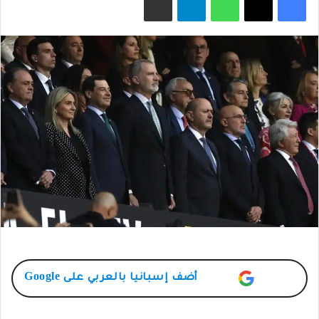
أضف
إسبانيا بالعربي
على Google