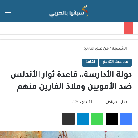
الق
الوضع ا
الرئيسية
/
من عبق التاريخ
من عبق التاريخ
ثقافة
دولة الأدارسة.. قاعدة ثوار الأندلس
ضد الأمويين وملاذ الفارين منهم
تابع
بلال الغرناطي
11 مايو، 2026
على
فيسبوك
‫X
واتساب
تيلقرام
مشاركة عبر البريد
X