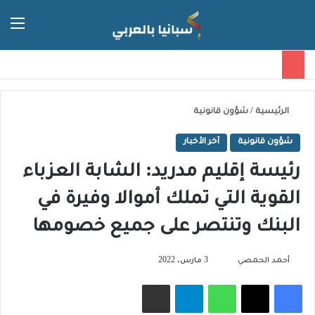
الق
الوضع ا
الرئيسية
/
شؤون قانونية
شؤون قانونية
آخر الأخبار
رئيسة إقليم مدريد: الشابة العزباء
القوية التي تملك أموالا وفيرة في
البنك وتنتصر على جميع خصومها
تابع
أحمد الحمصي
3 مارس، 2022
على
فيسبوك
‫X
واتساب
تيلقرام
مشاركة عبر البريد
X