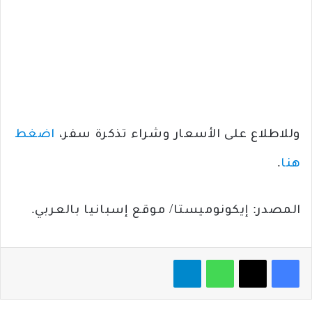
وللاطلاع على الأسعار وشراء تذكرة سفر،
اضغط
هنا
.
المصدر: إيكونوميستا/ موقع إسبانيا بالعربي.
فيسبوك
‫X
واتساب
تيلقرام