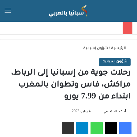
الق
الوضع ا
الرئيسية
/
شؤون إسبانية
شؤون إسبانية
رحلات جوية من إسبانيا إلى الرباط،
مراكش، فاس وتطوان بالمغرب
ابتداء من 7.99 يورو
تابع
أحمد الحمصي
4 يناير، 2022
على
فيسبوك
‫X
واتساب
تيلقرام
مشاركة عبر البريد
X