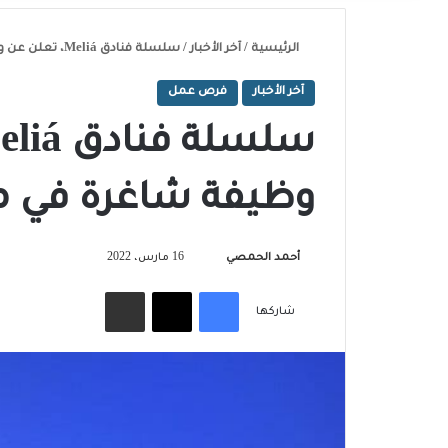
الرئيسية
/
آخر الأخبار
/
سلسلة فنادق Meliá، تعلن عن وجود 300 وظيفة شاغرة في ملقا وماربيا
آخر الأخبار
فرص عمل
وظيفة شاغرة في مل
تابع
أحمد الحمصي
16 مارس، 2022
على
فيسبوك
‫X
مشاركة عبر البريد
X
شاركها