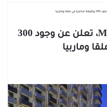
سلسلة فنادق Meliá، تعلن عن وجود 300
قا وماربيا