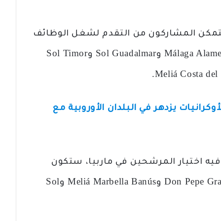
تمكن المشاركون من التقدم لشغل الوظائف
الشاغرة في الفنادق التالية: فندق Málaga Alameda وSol Guadalmar وSol Timor
وكرانيات يزدهر في البلدان الأوروبية مع
فيه اختيار المرشحين في ماربيا، ستكون
المؤسسات المشاركة: فندق Don Pepe Gran Meliá وMeliá Marbella Banús وSol