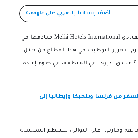
أضف
إسبانيا بالعربي
على Google
اخبار اسبانيا بالعربي/ تحضر شركة الفنادق Meliá Hotels International فنادقها في
 بتعزيز التوظيف في هذا القطاع من خلال
خلق ما يقرب من 300 فرصة عمل في 9 فنادق تديرها في المنطقة، في ضوء إعادة
ر تعرض تذاكر بـ 19 يورو للسفر من فرنسا وبلجيكا وإيطاليا إلى
الشهر في مالقة وماربيا، على التوالي، ستنظم السلسلة