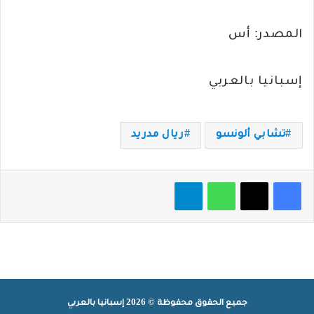
المصدر: أس
إسبانيا بالعربي
تشابي ألونسو
ريال مدريد
فيسبوك
‫X
واتساب
تيلقرام
جميع الحقوق محفوظة © 2026 إسبانيا بالعربي