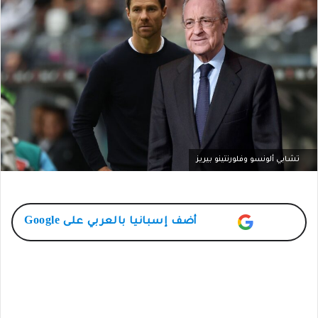
تشابي ألونسو وفلورنتينو بيريز
أضف
إسبانيا بالعربي
على Google