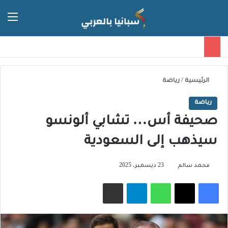
الق
الوضع ا
الرئيسية
/
رياضة
رياضة
صحيفة أس… تشابي ألونسو
سيذهب إلى السعودية
محمد سالم
23 ديسمبر، 2025
فيسبوك
‫X
واتساب
تيلقرام
مشاركة عبر البريد