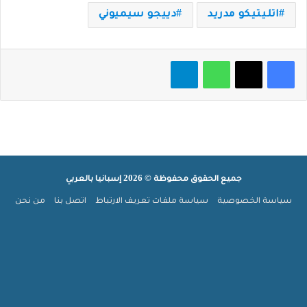
اتليتيكو مدريد
دييجو سيميوني
فيسبوك
‫X
واتساب
تيلقرام
جميع الحقوق محفوظة © 2026 إسبانيا بالعربي
سياسة الخصوصية
سياسة ملفات تعريف الارتباط
اتصل بنا
من نحن
ملخص
‫X
فيسبوك
بينتيريست
‫YouTube
انستقرام
تيلقرام
‫TikTok
الموقع
واتساب
جوجل
RSS