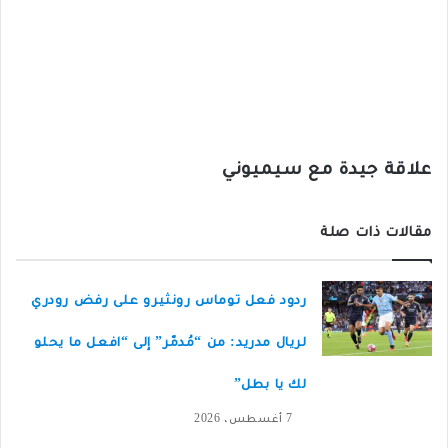
علاقة جيدة مع سيميوني
مقالات ذات صلة
ردود فعل توماس رونثيرو على رفض رودري
لريال مدريد: من “مُدمّر” إلى “افعل ما يحلو
لك يا بطل”
7 أغسطس، 2026