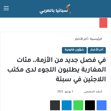
الق
الوضع ا
الرئيسية
/
آخر الأخبار
آخر الأخبار
شؤون قانونية
في فصل جديد من الأزمة.. مئات
المغاربة يطلبون اللجوء لدى مكتب
اللاجئين في سبتة
تابع
أحمد الحمصي
1 يونيو، 2021
على
فيسبوك
‫X
واتساب
تيلقرام
مشاركة عبر البريد
X