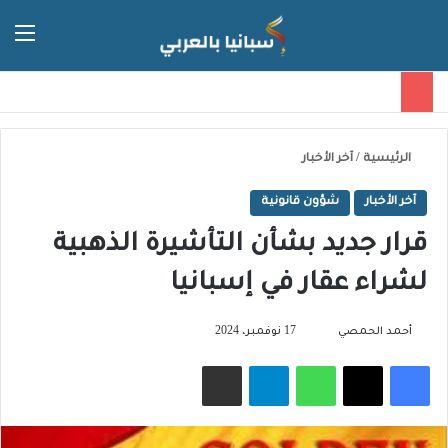
الق
الوضع ا
الرئيسية
/
آخر الأخبار
آخر الأخبار
شؤون قانونية
قرار جديد بشأن التأشيرة الذهبية
لشراء عقار في إسبانيا
تابع
أحمد الحمصي
17 نوفمبر، 2024
على
فيسبوك
‫X
واتساب
تيلقرام
مشاركة عبر البريد
X