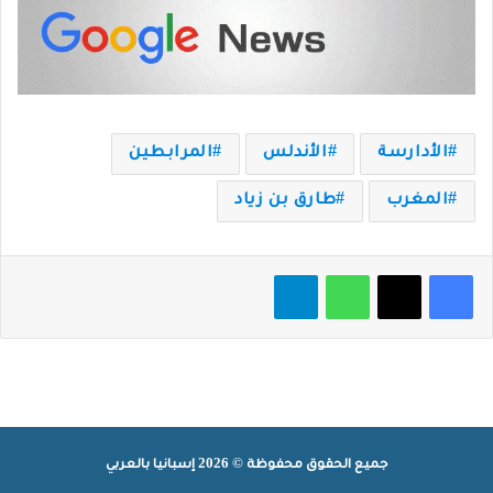
الأدارسة
الأندلس
المرابطين
المغرب
طارق بن زياد
فيسبوك
‫X
واتساب
تيلقرام
جميع الحقوق محفوظة © 2026 إسبانيا بالعربي