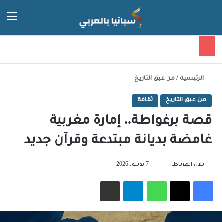
الق
الوضع ا
الرئيسية
/
من عبق التاريخ
من عبق التاريخ
ثقافة
قصة برغواطة.. إمارة مغربية
غامضة بديانة مبتدعة وقرآن جديد
تابع
بلال الغرناطي
7 يونيو، 2026
على
فيسبوك
‫X
واتساب
تيلقرام
مشاركة عبر البريد
X