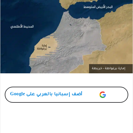
إمارة برغواطة - خريطة
أضف
إسبانيا بالعربي
على Google