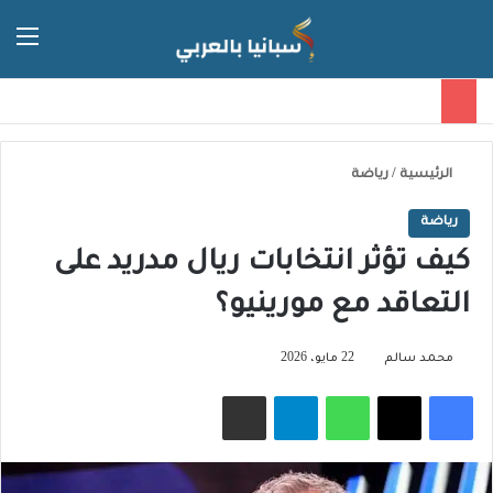
الق
الوضع ا
الرئيسية
/
رياضة
رياضة
كيف تؤثر انتخابات ريال مدريد على
التعاقد مع مورينيو؟
محمد سالم
22 مايو، 2026
فيسبوك
‫X
واتساب
تيلقرام
مشاركة عبر البريد