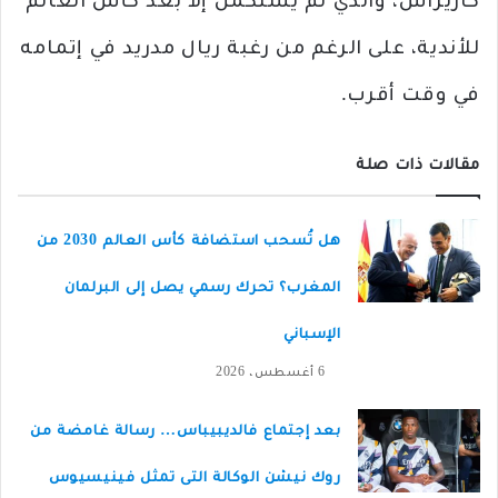
كاريراس، والذي لم يُستكمل إلا بعد كأس العالم
للأندية، على الرغم من رغبة ريال مدريد في إتمامه
في وقت أقرب.
مقالات ذات صلة
هل تُسحب استضافة كأس العالم 2030 من
المغرب؟ تحرك رسمي يصل إلى البرلمان
الإسباني
6 أغسطس، 2026
بعد إجتماع فالديبيباس… رسالة غامضة من
روك نيشن الوكالة التى تمثل فينيسيوس