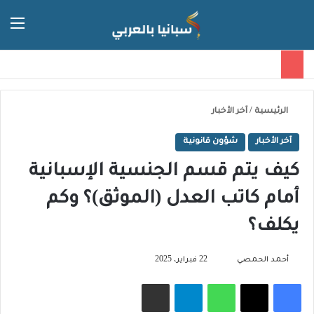
الق
الوضع ا
الرئيسية
/
آخر الأخبار
آخر الأخبار
شؤون قانونية
كيف يتم قسم الجنسية الإسبانية
أمام كاتب العدل (الموثق)؟ وكم
يكلف؟
تابع
أحمد الحمصي
22 فبراير، 2025
على
فيسبوك
‫X
واتساب
تيلقرام
مشاركة عبر البريد
X