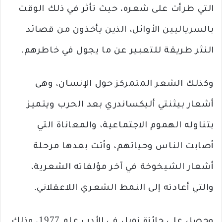
التي طرأت على ‏شعره، حيث تأثر في ذلك الوقت
بالسرياليين الأوائل، الذين يأخذون من قصائد
النثر طريقة للتعبير عن ما يجول ‏في خاطرهم.‏
وكذلك الشعر المتمركز حول الإنسان، وهى
أشعار بيثنتي أليكساندري بعد الحرب ويتميز
بتناوله الهموم ‏الاجتماعية، والمعاناة التي
أصابت الناس وحياتهم، وأتت بعدها مرحلة
أشعار الشيخوخة في آخر مؤلفاته ‏الشعرية،
والتي أعادته إلى النمط الشعري اللاعقلاني.‏
وحصل على جائزة نوبل في الأدب عام 1977، وذلك