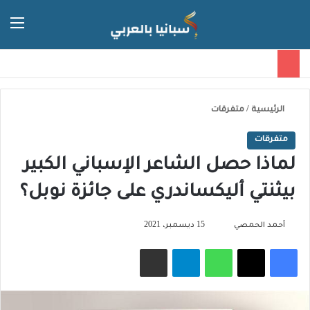
الق
الوضع ا
الرئيسية
/
متفرقات
متفرقات
لماذا حصل الشاعر الإسباني الكبير
بيثنتي أليكساندري على جائزة نوبل؟
تابع
أحمد الحمصي
15 ديسمبر، 2021
على
فيسبوك
‫X
واتساب
تيلقرام
مشاركة عبر البريد
X