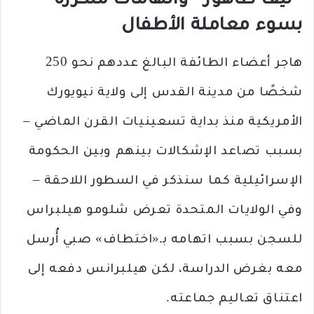
“ليف طاهور” واتهامات متكررة
بسوء معاملة الأطفال
هاجر أعضاء الطائفة البالغ عددهم نحو 250
شخصًا من مدينة القدس إلى ولاية نيويورك
الأمريكية منذ بداية تسعينيات القرن الماضي –
بسبب تصاعد الإشكالات بينهم وبين الحكومة
الإسرائيلية كما سنذكر في السطور اللاحقة –
وفي الولايات المتحدة تعرض شلومو هيلبراس
للسجن بسبب اتهامه بـ«اختطاف» صبي أُرسل
معه بغرض الدراسة، لكن هيلبرانس دفعه إلى
اعتناق تعاليم جماعته.