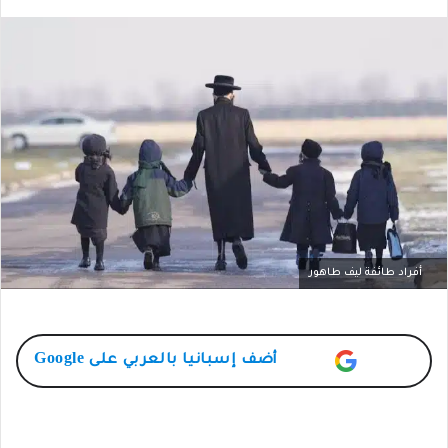
أفراد طائفة ليف طاهور
أضف
إسبانيا بالعربي
على Google