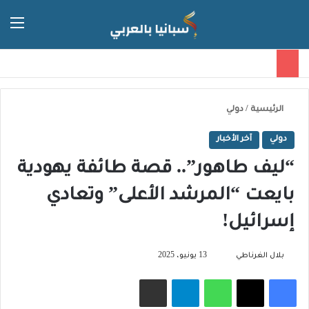
الق
الوضع ا
الرئيسية
/
دولي
دولي
آخر الأخبار
“ليف طاهور”.. قصة طائفة يهودية
بايعت “المرشد الأعلى” وتعادي
إسرائيل!
تابع
بلال الغرناطي
13 يونيو، 2025
على
فيسبوك
‫X
واتساب
تيلقرام
مشاركة عبر البريد
X