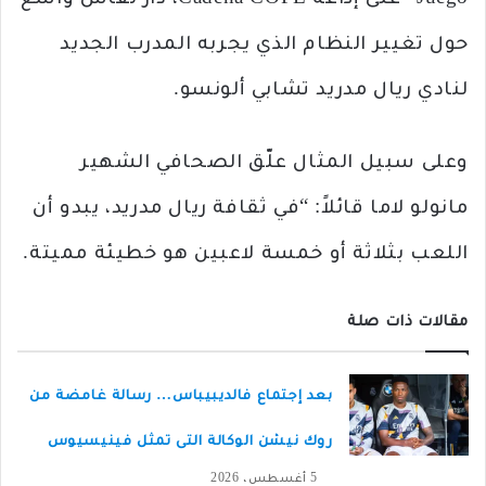
Juego” على إذاعة Cadena COPE، ​​دار نقاش واسع
حول تغيير النظام الذي يجربه المدرب الجديد
لنادي ريال مدريد تشابي ألونسو.
وعلى سبيل المثال علّق الصحافي الشهير
مانولو لاما قائلاً: “في ثقافة ريال مدريد، يبدو أن
اللعب بثلاثة أو خمسة لاعبين هو خطيئة مميتة.
مقالات ذات صلة
بعد إجتماع فالديبيباس… رسالة غامضة من
روك نيشن الوكالة التى تمثل فينيسيوس
5 أغسطس، 2026