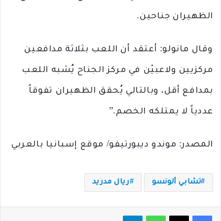
الظهيران جناحين.
وقال مانولو: أعتقد أن اللعب بثلاثة مدافعين
مركزيين ولاعبيْن في مركز الجناح يُشبه اللعب
بمدافع أقل، وبالتالي يُحقق الظهيران تفوقاً
عددياً لا يمتلكه الخصم.”
المصدر: موندو ديبورتيفو/ موقع إسبانيا بالعربي
تشابي ألونسو
ريال مدريد
فيسبوك
‫X
واتساب
تيلقرام