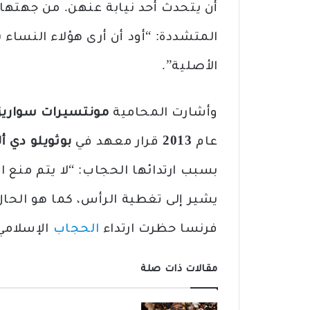
أن يتحدث أحد نيابة عنهن. من جهتها
المتشددة: “أود أن أرى هؤلاء النساء
الأصلية”.
وأشارت المحامية
مونتسيرات سواريز
عام
2013
قرار معهد في
بوثويلو دي أل
بسبب ارتدائها الحجاب: “لا يتم منع ا
يشير إلى تغطية الرأس، كما هو الحال م
فرنسا حظرت ارتداء
الحجاب
الإسلامي
مقالات ذات صلة