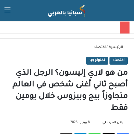
الق
الوضع ا
الرئيسية
/
اقتصاد
اقتصاد
تكنولوجيا
من هو لاري إليسون؟ الرجل الذي
أصبح ثاني أغنى شخص في العالم
متجاوزاً بيج وبيزوس خلال يومين
فقط
تابع
بلال الغرناطي
8 يونيو، 2026
على
فيسبوك
‫X
واتساب
تيلقرام
مشاركة عبر البريد