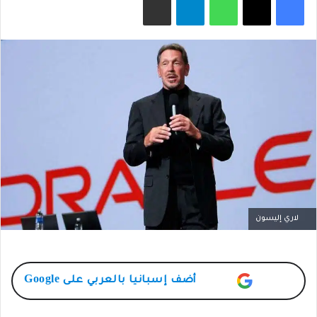
X
لاري إليسون
أضف
إسبانيا بالعربي
على Google