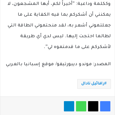
وككلمة وداعية: ”أخيراً لكم، أيها المشجعون، لا
يمكنني أن أشكركم بما فيه الكفاية على ما
جعلتموني أشعر به، لقد منحتموني الطاقة التي
لطالما احتجت إليها. ليس لدي أي طريقة
لأشكركم على ما قدمتموه لي”.
المصدر: موندو ديبورتيفو/ موقع إسبانيا بالعربي
رافائيل نادال
فيسبوك
‫X
واتساب
تيلقرام