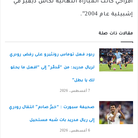
أفراحي كانت المباراة النهائية لكأس ديفيز في
إشبيلية عام 2004”.
مقالات ذات صلة
ردود فعل توماس رونثيرو على رفض رودري
لريال مدريد: من “مُدمّر” إلى “افعل ما يحلو
لك يا بطل”
7 أغسطس، 2026
صحيفة سبورت : “خبرٌ صادم” انتقال رودري
إلى ريال مدريد بات شبه مستحيل
6 أغسطس، 2026