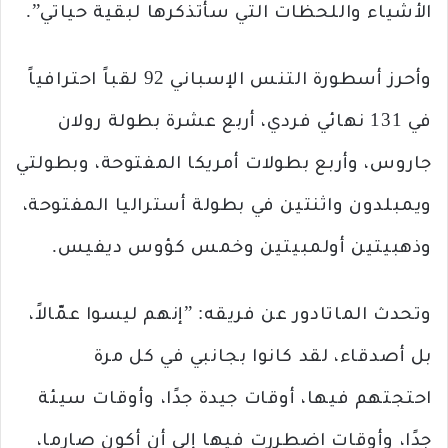
الأشياء واللحظات التي سأتذكرها لبقية حياتي”.
وأحرز أسطورة التنس الإسباني 92 لقباً احترافياً
في 131 نهائي فردي، أربع عشرة بطولة رولان
جاروس، وأربع بطولات أمريكا المفتوحة، وبطولتي
ويمبلدون واثنتين في بطولة أستراليا المفتوحة،
وذهبيتين أولمبيتين وخمس كؤوس ديفيس.
وتحدث الماتادور عن فريقه: ”إنهم ليسوا عمّالاً،
بل أصدقاء، لقد كانوا بجانبي في كل مرة
احتجتهم فيها، أوقات جيدة جدًا، وأوقات سيئة
جدًا، وأوقات اضطررت فيها إلى أن أكون صارما،