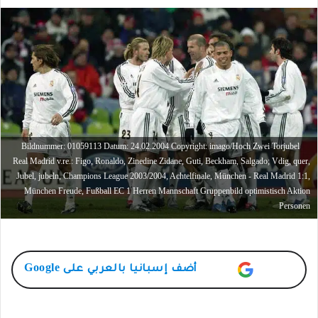
Bildnummer: 01059113 Datum: 24.02.2004 Copyright: imago/Hoch Zwei Torjubel
Real Madrid v.re.: Figo, Ronaldo, Zinedine Zidane, Guti, Beckham, Salgado; Vdig, quer,
Jubel, jubeln, Champions League 2003/2004, Achtelfinale, München - Real Madrid 1:1,
München Freude, Fußball EC 1 Herren Mannschaft Gruppenbild optimistisch Aktion
Personen
أضف
إسبانيا بالعربي
على Google