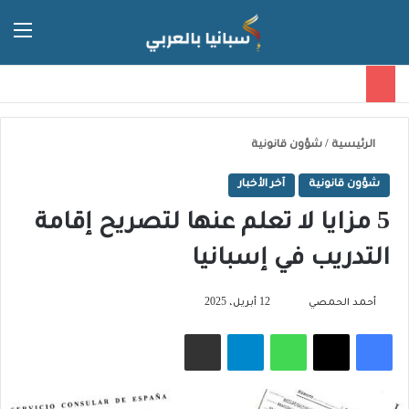
الق
الوضع ا
الرئيسية
/
شؤون قانونية
شؤون قانونية
آخر الأخبار
5 مزايا لا تعلم عنها لتصريح إقامة
التدريب في إسبانيا
تابع
أحمد الحمصي
12 أبريل، 2025
على
فيسبوك
‫X
واتساب
تيلقرام
مشاركة عبر البريد
X