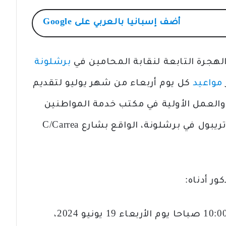
أضف
إسبانيا بالعربي
على Google
الهجرة التابعة لنقابة المحامين في
برشلونة
مواعيد
كل يوم أربعاء من شهر يوليو لتقديم
العمل الأولية في مكتب خدمة المواطنين
(OAC) التابع للخدمات الإقليمية في تريبول في برشلونة، الواقع بشارع C/Carrea
ر أدناه:
“تبلغك لجنة الهجرة أنه في الساعة 10:00 صباحا يوم الأربعاء 19 يونيو 2024،