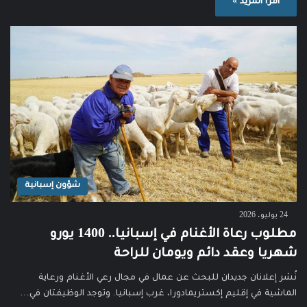
اقرأ المزيد »
شؤون إسبانية
24 يوليو، 2026
مطلوب رعاة الأغنام في إسبانيا.. 1400 يورو
شهريا وعقد دائم ويومان للراحة
نُشر إعلانان جديدان للبحث عن عمال في مجال رعي الأغنام ورعاية
الماشية في إقليم إكستريمادورا، غرب إسبانيا. وتوجد الوظيفتان في…