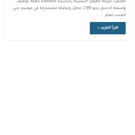
أطلقت شركة الموارد البشرية راندستاد Randstad حملة توظيف
واسعة لاختيار نحو 2300 عامل وعاملة للمشاركة في موسم جني
العنب لعام…
اقرأ المزيد »