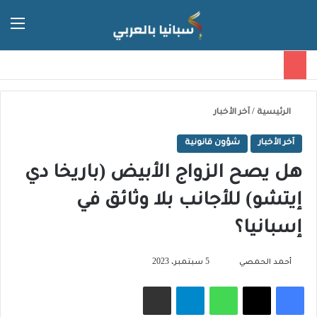
الق
الوضع ا
الرئيسية
/
آخر الأخبار
آخر الأخبار
شؤون قانونية
هل يصح الزواج الأبيض (باريخا دي
إيتشو) للأجانب بلا وثائق في
إسبانيا؟
تابع
أحمد الحمصي
5 سبتمبر، 2023
على
فيسبوك
‫X
واتساب
تيلقرام
مشاركة عبر البريد
X