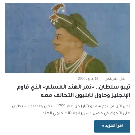
بلال الغرناطي
13 مايو، 2026
تيبو سلطان.. «نمر الهند المسلم» الذي قاوم
الإنجليز وحاول نابليون التحالف معه
نحن الآن في يوم 4 مايو (أيار) من عام 1799، الدخان والدماء يسيطران
على الأجواء في حصن «سريرانجاباتانا» جنوبي الهند،…
اقرأ المزيد »