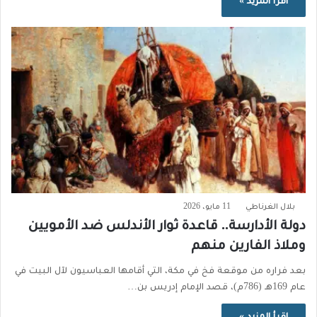
اقرأ المزيد »
بلال الغرناطي
11 مايو، 2026
دولة الأدارسة.. قاعدة ثوار الأندلس ضد الأمويين
وملاذ الفارين منهم
بعد فراره من موقعة فخ في مكة، التي أقامها العباسيون لآل البيت في
عام 169هـ (786م)، قصد الإمام إدريس بن…