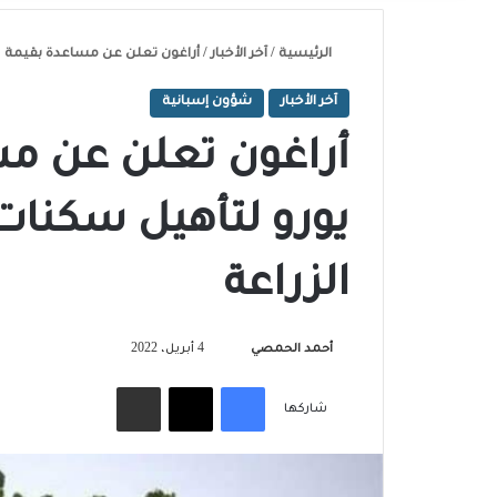
الرئيسية
/
آخر الأخبار
/
أراغون تعلن عن مساعدة بقيمة 215 ألف يورو لتأهيل سكنات العمال المؤقتين في الزراعة
آخر الأخبار
شؤون إسبانية
يورو لتأهيل سكنات
الزراعة
تابع
أحمد الحمصي
4 أبريل، 2022
على
فيسبوك
‫X
مشاركة عبر البريد
X
شاركها