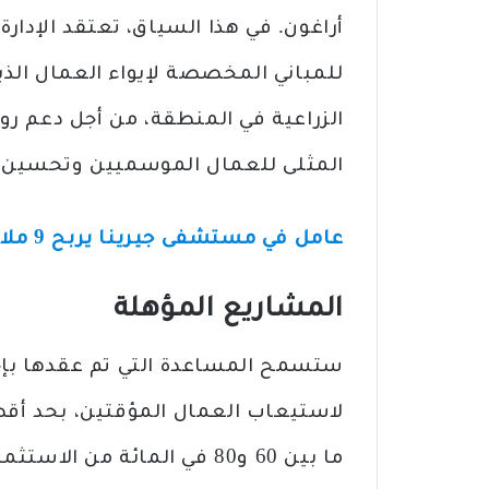
أراغون. في هذا السياق، تعتقد الإدا
للمباني المخصصة لإيواء العمال الذ
الزراعية في المنطقة، من أجل دعم ر
المثلى للعمال الموسميين وتحسين ن
عامل في مستشفى جيرينا يربح 9 ملايين يورو في يانصيب ONCE
المشاريع المؤهلة
ستسمح المساعدة التي تم عقدها بإجرا
ما بين 60 و80 في المائة من الاستثمار المنجز.