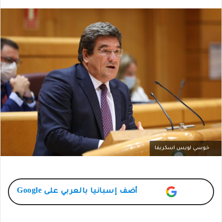
خوسي لويس اسكريفا
أضف
إسبانيا بالعربي
على Google