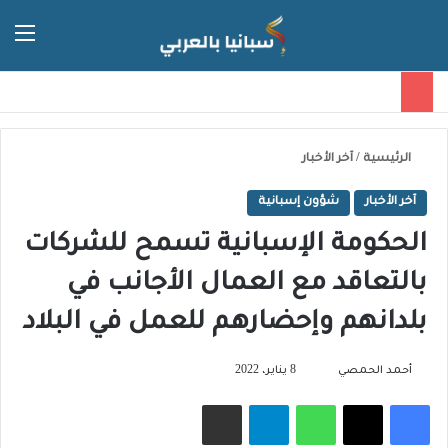
الق
الوضع ا
الرئيسية
/
آخر الأخبار
آخر الأخبار
شؤون إسبانية
الحكومة الإسبانية تسمح للشركات
بالتعاقد مع العمال الأجانب في
بلدانهم وإحضارهم للعمل في البلاد
تابع
أحمد الحمصي
8 يناير، 2022
على
فيسبوك
‫X
واتساب
تيلقرام
مشاركة عبر البريد
X