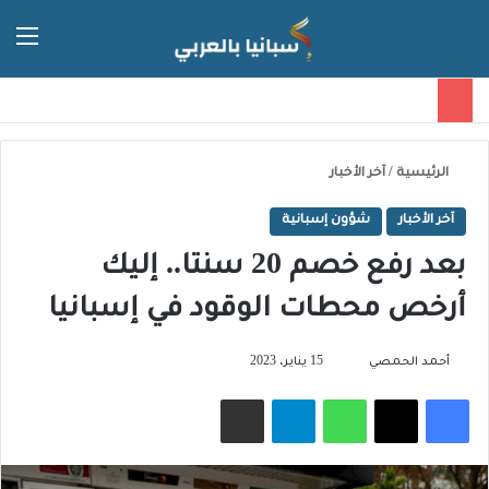
الق
الوضع ا
الرئيسية
/
آخر الأخبار
آخر الأخبار
شؤون إسبانية
بعد رفع خصم 20 سنتا.. إليك
أرخص محطات الوقود في إسبانيا
تابع
أحمد الحمصي
15 يناير، 2023
على
فيسبوك
‫X
واتساب
تيلقرام
مشاركة عبر البريد
X