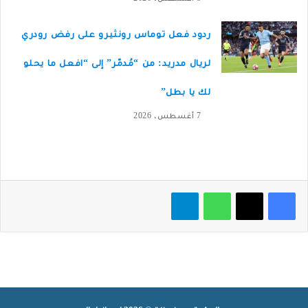
ردود فعل توماس رونثيرو على رفض رودري
لريال مدريد: من “مُدمّر” إلى “افعل ما يحلو
لك يا بطل”
7 أغسطس، 2026
فيسبوك
‫X
واتساب
تيلقرام