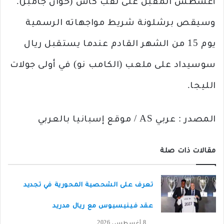
أغسطس المقبل على لقب كأس (خوان جامبر).
وسيقص برشلونة شريط مواجهاته الرسمية
يوم 15 من الشهر القادم عندما يستقبل ريال
سوسيداد على ملعب (الكامب نو) في أولى جولات
الليجا.
المصدر : عربي AS / موقع إسبانيا بالعربي
مقالات ذات صلة
تعرف على الشحصية المحورية في تجديد
عقد فينيسيوس مع ريال مدريد
8 أغسطس، 2026