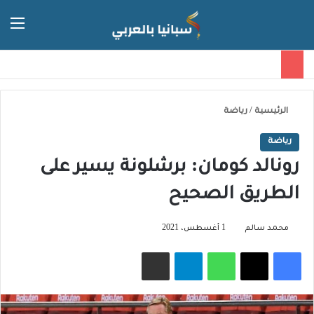
الق
الوضع ا
الرئيسية
/
رياضة
رياضة
رونالد كومان: برشلونة يسير على
الطريق الصحيح
محمد سالم
1 أغسطس، 2021
فيسبوك
‫X
واتساب
تيلقرام
مشاركة عبر البريد