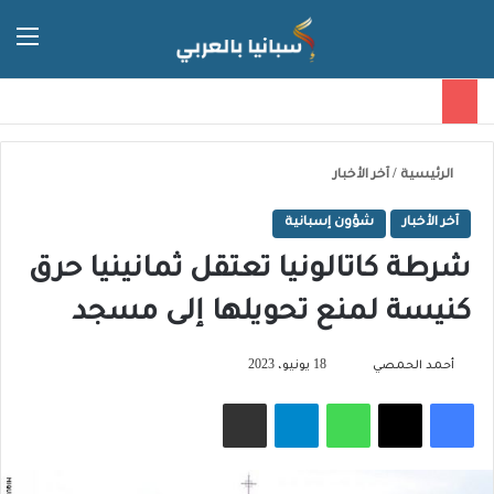
الق
الوضع ا
الرئيسية
/
آخر الأخبار
آخر الأخبار
شؤون إسبانية
شرطة كاتالونيا تعتقل ثمانينيا حرق
كنيسة لمنع تحويلها إلى مسجد
تابع
أحمد الحمصي
18 يونيو، 2023
على
فيسبوك
‫X
واتساب
تيلقرام
مشاركة عبر البريد
X