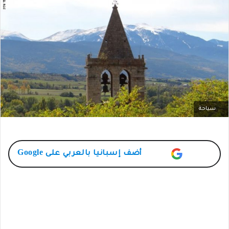
سياحة
أضف
إسبانيا بالعربي
على Google