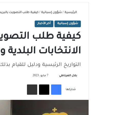
الرئيسية
/
شؤون إسبانية
/
كيفية طلب التصويت بالبريد في 
شؤون إسبانية
آخر الأخبار
كيفية طلب التصويت
الانتخابات البلدية وال
التواريخ الرئيسية ودليل للقيام بذ
تابع
بلال الغرناطي
7 مايو، 2023
على
فيسبوك
‫X
مشاركة عبر البريد
X
شاركها