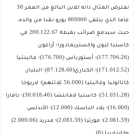
نفترض المثال ذاته للابن البالغ من العمر 30
عاما الذي يتلقى 800000 يورو نقدا من والده،
حيث سيدفع ضرائب بقيمة 200.122،67 في
كاستيا ليون واكستريمادورا؛ أراغون
(177.706،26)؛ أستورياس (176.700)؛ فالينثيا
(171.012،52)؛ الكناري(87.128،60)؛ البليار،
كاتالونيا وغاليثيا (56.000 ثلاثتهم)؛ لاريوخا
(51.031،28)؛ كاستيا لامانتشا (30.018،40)؛ نافارا
(16.000)؛ بلاد الباسك (12.000)؛ الأندلس
(2.081،59)؛ مورثيا (2.081،59)؛ مدريد (2.000،06)
وكانتابريا (0).