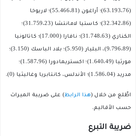
(63.193،76)؛ أراغون (55.466،81)؛ لاريوخا
(32.342،86)؛ كاستيا لامانتشا (31.759،23)؛
الكناري (31.748،63)؛ نافارا (17.000)؛ كاتالونيا
(9.796،89)، البليار (5.950)؛ بلاد الباسك (3.150)؛
مورثيا (1.640،49)؛ اكستريمادورا (1.587،96)؛
مدريد (1.586،04)؛ الأندلس، كانتابريا وغاليثيا (0).
اطّلع من خلال (
هذا الرابط
) على ضريبة الميراث
حسب الأقاليم.
ضريبة التبرع