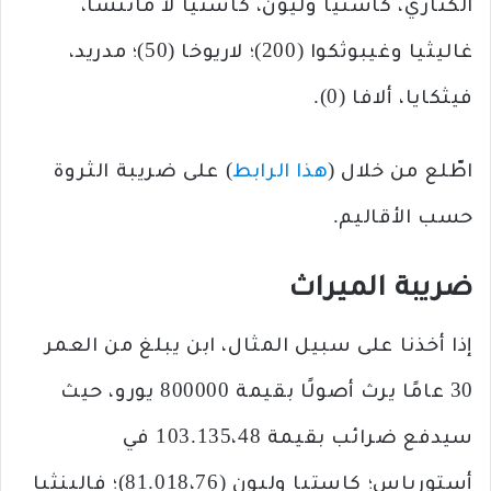
الكناري، كاستيا وليون، كاستيا لا مانتشا،
غاليثيا وغيبوثكوا (200)؛ لاريوخا (50)؛ مدريد،
فيثكايا، ألافا (0).
اطّلع من خلال (
هذا الرابط
) على ضريبة الثروة
حسب الأقاليم.
ضريبة الميراث
إذا أخذنا على سبيل المثال، ابن يبلغ من العمر
30 عامًا يرث أصولًا بقيمة 800000 يورو، حيث
سيدفع ضرائب بقيمة 103.135،48 في
أستورياس؛ كاستيا وليون (81.018،76)؛ فالينثيا