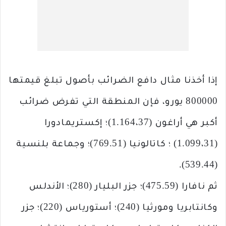
إذا أخذنا مثال دافع الضرائب بأصول تبلغ قيمتها
800000 يورو، فإن المنطقة التي تفرض ضرائب
أكبر هي أراغون (1.164،37)؛ إكستريمادورا
(1.099،31) ؛ كاتالونيا (769.51)؛ وجماعة بلنسية
(539.44).
ثم نافارا (475.59)؛ جزر البليار (280)؛ الأندلس
وكانتابريا ومورثيا (240)؛ أستورياس (220)؛ جزر