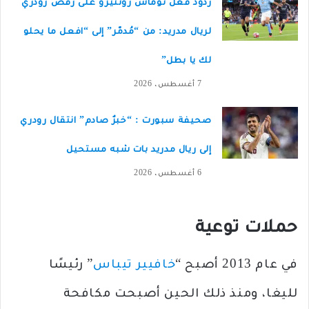
ردود فعل توماس رونثيرو على رفض رودري
لريال مدريد: من “مُدمّر” إلى “افعل ما يحلو
لك يا بطل”
7 أغسطس، 2026
صحيفة سبورت : “خبرٌ صادم” انتقال رودري
إلى ريال مدريد بات شبه مستحيل
6 أغسطس، 2026
حملات توعية
في عام 2013 أصبح “
خافيير تيباس
” رئيسًا
لليغا، ومنذ ذلك الحين أصبحت مكافحة