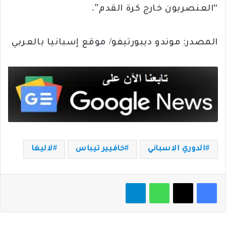
“العنصريون خارج كرة القدم”.
المصدر: موندو ديبورتيفو/ موقع إسبانيا بالعربي
الدوري الاسباني
خافيير تيباس
لاليغا
فيسبوك
‫X
واتساب
تيلقرام