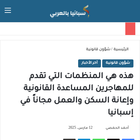
الق
الوضع ا
الرئيسية
/
شؤون قانونية
شؤون قانونية
آخر الأخبار
هذه هي المنظمات التي تقدم
للمهاجرين المساعدة القانونية
وإعانة السكن والعمل مجاناً في
إسبانيا
تابع
أحمد الحمصي
12 مارس، 2025
على
فيسبوك
‫X
واتساب
تيلقرام
مشاركة عبر البريد