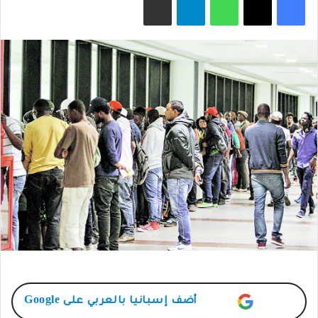
X
أضف
إسبانيا بالعربي
على Google