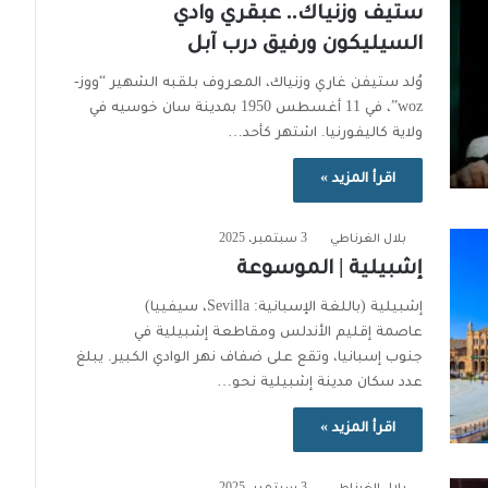
ستيف وزنياك.. عبقري وادي
السيليكون ورفيق درب آبل
وُلد ستيفن غاري وزنياك، المعروف بلقبه الشهير “ووز-
woz”، في 11 أغسطس 1950 بمدينة سان خوسيه في
ولاية كاليفورنيا. اشتهر كأحد…
اقرأ المزيد »
بلال الغرناطي
3 سبتمبر، 2025
إشبيلية | الموسوعة
إشبيلية (باللغة الإسبانية: Sevilla، سيفييا)
عاصمة إقليم الأندلس ومقاطعة إشبيلية في
جنوب إسبانيا، وتقع على ضفاف نهر الوادي الكبير. يبلغ
عدد سكان مدينة إشبيلية نحو…
اقرأ المزيد »