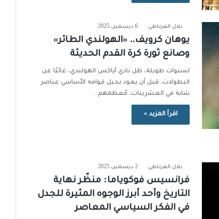
بلال الغرناطي
6 ديسمبر، 2025
يوهان كرويف.. «الهولندي الطائر»
وصانع ثورة كرة القدم الحديثة
لسنوات طويلة، ظل نادي آياكس الهولندي، غائبًا عن
البطولات، قبل أن يعود بجيل قوامه الأساسي عناصر
شابة في العشرينات، مُعظمهم…
اقرأ المزيد »
بلال الغرناطي
2 ديسمبر، 2025
فرانسيس فوكوياما: منظّر نهاية
التاريخ وأحد أبرز الوجوه المثيرة للجدل
في الفكر السياسي المعاصر