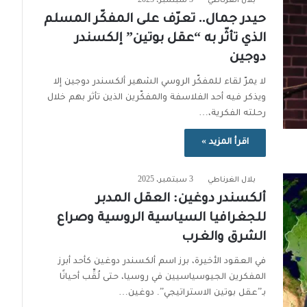
بلال الغرناطي
3 سبتمبر، 2025
حيدر جمال.. تعرّف على المفكّر المسلم
الذي تأثّر به “عقل بوتين” إلكسندر
دوجين
لا يمرّ لقاء للمفكّر الروسي الشهير ألكسندر دوجين إلا
ويذكر فيه أحد الفلاسفة والمفكّرين الذين تأثر بهم خلال
رحلته الفكرية،…
اقرأ المزيد »
بلال الغرناطي
3 سبتمبر، 2025
ألكسندر دوغين: العقل المدبر
للجغرافيا السياسية الروسية وصراع
الشرق والغرب
في العقود الأخيرة، برز اسم ألكسندر دوغين كأحد أبرز
المفكرين الجيوسياسيين في روسيا، حتى لُقِّب أحيانًا
بـ”عقل بوتين الاستراتيجي”. دوغين…