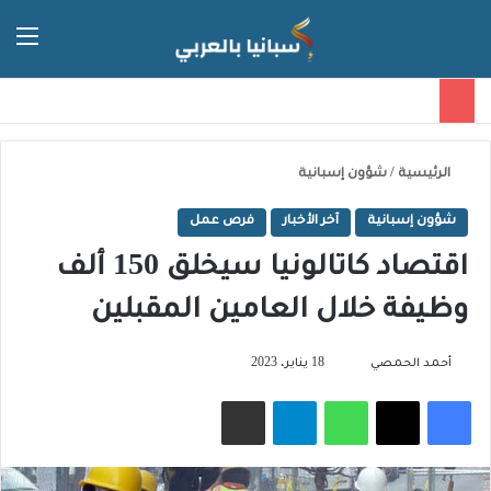
الق
الوضع ا
الرئيسية
/
شؤون إسبانية
شؤون إسبانية
آخر الأخبار
فرص عمل
اقتصاد كاتالونيا سيخلق 150 ألف
وظيفة خلال العامين المقبلين
تابع
أحمد الحمصي
18 يناير، 2023
على
فيسبوك
‫X
واتساب
تيلقرام
مشاركة عبر البريد
X