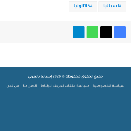
اسبانيا
كاتالونيا
فيسبوك
‫X
واتساب
تيلقرام
جميع الحقوق محفوظة © 2026 إسبانيا بالعربي
سياسة الخصوصية
سياسة ملفات تعريف الارتباط
اتصل بنا
من نحن
ملخص
‫X
فيسبوك
بينتيريست
‫YouTube
انستقرام
تيلقرام
‫TikTok
الموقع
واتساب
جوجل
RSS