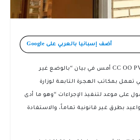
أضف
إسبانيا بالعربي
على Google
نددت تقابة الشرطة بإقليم بالنسيا CC OO PV أمس في بيان “بالوضع غير
تعمل بمكاتب الهجرة التابعة لوزارة
ل على موعد لتنفيذ الإجراءات “وهو ما أدى
عيد بطرق غير قانونية تماماً، والاستفادة