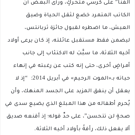
الفنا” على كرسي متحركٍ، ورأى البعض أن
الكاتب المتمرد خضع لثقل الحياة وضيق
العيش، ما اضطره لقبول جائزة ثربانتس،
ليضمن فقط مستقبل عائلته، إذ كان يرعى أولاد
أخيه الثلاثة، ما سبَّبَ له الاكتئاب إلى جانب
أمراضٍ أخرى، حتى إنه كتب عن رغبته في إنهاء
حياته بـ«الموت الرحيم» في أبريل 2014: “إذ لا
يعقل أن ينفق المزيد على الجسد المنهك، وأن
يُحرم أطفاله من هذا المبلغ الذي يضيع سدى في
صحةٍ لن تتحسن”، على حدِّ قوله؛ إذ أقنعه صديق
ألا يفعل ذلك، رأفةً بأولاد أخيه الثلاثة.