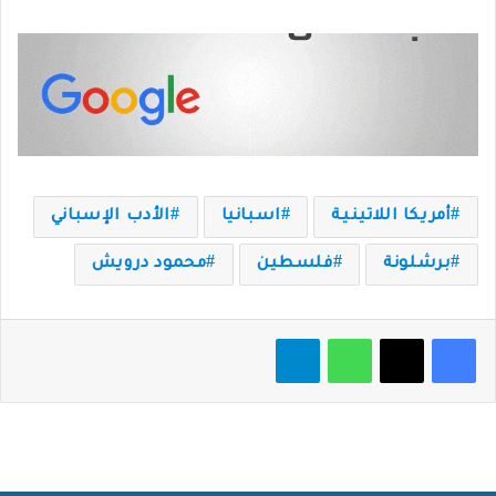
أمريكا اللاتينية
اسبانيا
الأدب الإسباني
برشلونة
فلسطين
محمود درويش
فيسبوك
‫X
واتساب
تيلقرام