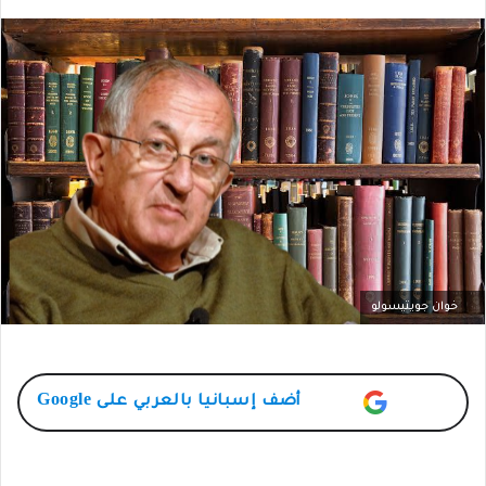
خوان جويتيسولو
أضف
إسبانيا بالعربي
على Google