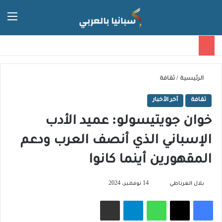
الق
الوضع ا
الرئيسية
/
ثقافة
ثقافة
آخر الأخبار
خوان جويتيسولو: عميد الأدب
الإسباني الذي أنصف العرب ودعم
المقهورين أينما كانوا
تابع
بلال الغرناطي
14 نوفمبر، 2024
على
فيسبوك
‫X
واتساب
تيلقرام
مشاركة عبر البريد
X