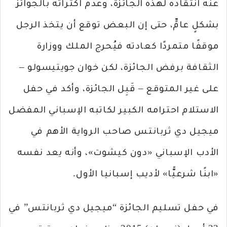
عنه انتقاده لهذه الجائزة، وعدم اكتراثه بالجوائز
بشكلٍ عامٍّ، حتى إن البعض توقع أن يتخذ الرجل
موقفًا متمردًا كعادته فيُحرج الملك ووزارة
الثقافة برفض الجائزة، لكن خوان جويتيسولو –
على غير المتوقع – قَبِل الجائزة، وأكد في حفل
الاستلام احترامه الكبير لكاتبه الإسباني المفضل
ميجيل دي ثربانتس صاحب الرواية الأهم في
الأدب الإسباني «دون كيشوت»، وأنه يعد نفسه
«ابنًا شرعيًّا» لأديب إسبانيا الأول.
في حفل تسليم الجائزة “ميجيل دي ثربانتس” في