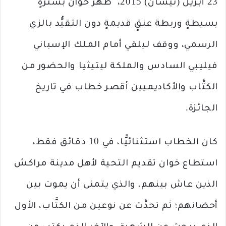
23 أبريل (نيسان) 2015، ظهر خوان بسترةٍ
بسيطةٍ وربطة عنقٍ قديمةٍ دون التقيُّد بالزي
الرسمي، ووقف ليلقي أمام الملك الإسباني
فيليبي السادس والملكة ليتيثيا والحضور من
الكتَّاب والأكاديميين أقصر خطاب في تاريخ
الجائزة.
كان الخطاب استثنائيًّا، في 10 دقائق فقط،
استطاع خوان تقديم التحية لأهل مدينة مراكش
الذين عاش بينهم، والذي يتمنى أن يموت بين
أحضانهم؛ ثم تحدَّث عن نوعين من الكتَّاب، الأول