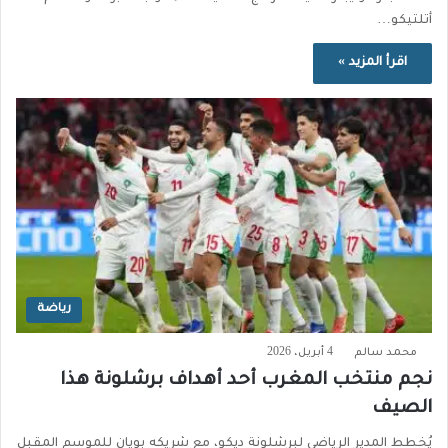
أتلتيكو…
اقرأ المزيد »
رياضة
محمد سالم
4 أبريل، 2026
نجم منتخب المغرب أحد أهداف برشلونة هذا
الصيف
يُخطط المدير الرياضي لبرشلونة ديكو، مع شريكه بويان للموسم المقبل