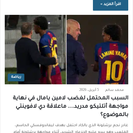
اقرأ المزيد »
رياضة
محمد سالم
5 أبريل، 2026
السبب المحتمل لغضب لامين يامال في نهاية
مواجهة أتلتيكو مدريد… ماعلاقة دي لافوينتي
بالموضوع؟
غادر نجم برشلونة الذي بالكاد احتفل بهدف ليفاندوفسكي الحاسم،
الملعب وهو يبدو عليه الانزعاج الشديد، أثناء مواجهة برشلونة أمام