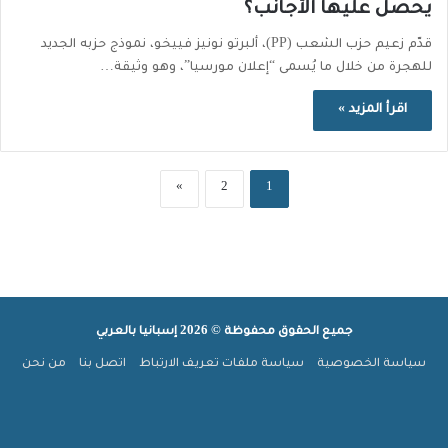
يحصل عليها الأجانب؟
قدّم زعيم حزب الشعب (PP)، ألبرتو نونيز فييخو، نموذج حزبه الجديد
للهجرة من خلال ما يُسمى “إعلان مورسيا”، وهو وثيقة…
اقرأ المزيد »
»
2
1
جميع الحقوق محفوظة © 2026 إسبانيا بالعربي
سياسة الخصوصية
سياسة ملفات تعريف الارتباط
اتصل بنا
من نحن
ملخص
‫X
فيسبوك
بينتيريست
‫YouTube
انستقرام
تيلقرام
‫TikTok