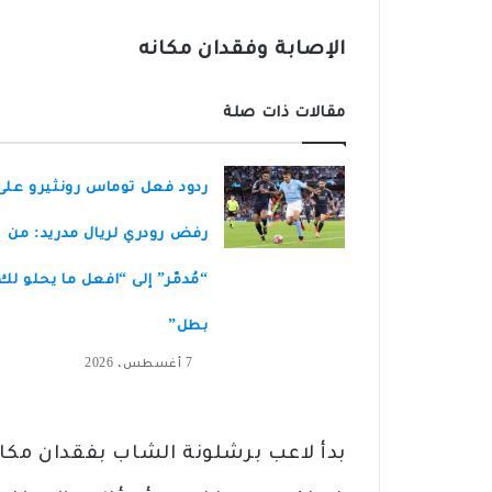
الإصابة وفقدان مكانه
مقالات ذات صلة
ردود فعل توماس رونثيرو على
رفض رودري لريال مدريد: من
“مُدمّر” إلى “افعل ما يحلو لك 
بطل”
7 أغسطس، 2026
بدأ لاعب برشلونة الشاب بفقدان مكانه