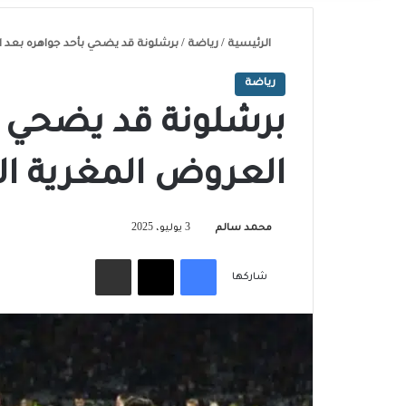
الرئيسية
/
رياضة
/
برشلونة قد يضحي بأحد جواهره بعد ا
رياضة
برشلونة قد يضحي ب
العروض المغرية ال
محمد سالم
3 يوليو، 2025
فيسبوك
‫X
مشاركة عبر البريد
شاركها