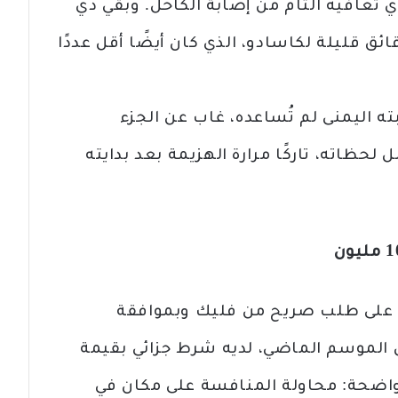
ي تعافيه التام من إصابة الكاحل. وبقي دي
ائق قليلة لكاسادو، الذي كان أيضًا أقل عددًا
ته اليمنى لم تُساعده، غاب عن الجزء
ظاته، تاركًا مرارة الهزيمة بعد بدايته
دو عقده حتى عام 2028 بناءً على طلب صريح من فليك وبموافقة
ل الموسم الماضي، لديه شرط جزائي بقيمة
ب واضحة: محاولة المنافسة على مكان في