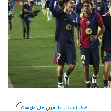
أضف
إسبانيا بالعربي
على Google